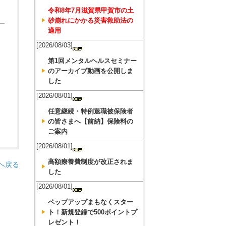
令和8年7月滋賀県甲賀市の土
砂崩れにかかる災害救助法の
適用
[2026/08/03]
第1回メンタルヘルスセミナー
のアーカイブ動画を公開しま
した
[2026/08/01]
任意継続・特例退職被保険者
の皆さまへ【前納】保険料の
ご案内
[2026/08/01]
高額療養費制度が改正されま
へ戻る
した
[2026/08/01]
ペップアップまもなくスター
ト！新規登録で500ポイントプ
レゼント！