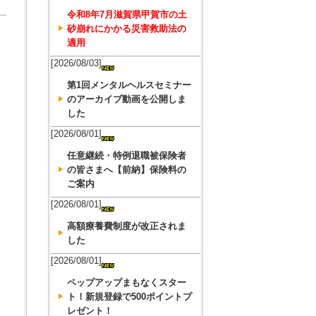
令和8年7月滋賀県甲賀市の土
砂崩れにかかる災害救助法の
適用
[2026/08/03]
第1回メンタルヘルスセミナー
のアーカイブ動画を公開しま
した
[2026/08/01]
任意継続・特例退職被保険者
の皆さまへ【前納】保険料の
ご案内
[2026/08/01]
高額療養費制度が改正されま
した
[2026/08/01]
ペップアップまもなくスター
ト！新規登録で500ポイントプ
レゼント！