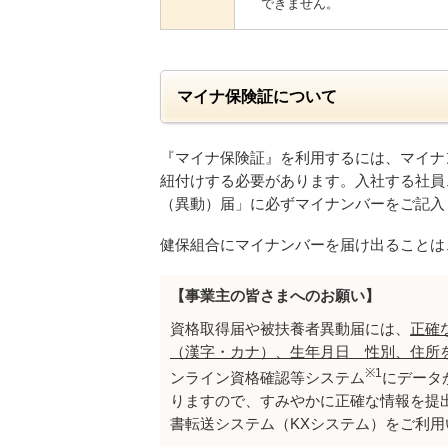
できません。
マイナ保険証について
『マイナ保険証』を利用するには、マイナ
紐付けする必要があります。入社する社員
（異動）届」に必ずマイナンバーをご記入
健保組合にマイナンバーを届け出ることは
【事業主の皆さまへのお願い】
資格取得届や被扶養者異動届には、
正確
（漢字・カナ）、生年月日 性別、住所
※1
ンライン資格確認等システム
にデータ
りますので、すみやかに正確な情報を提
書転送システム（KXシステム）をご利