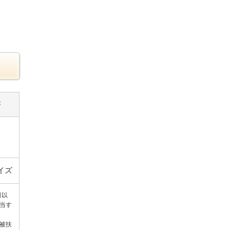
書
イズ
日以
当す
被扶