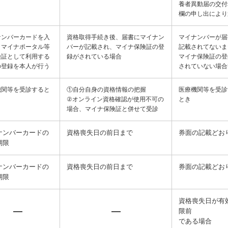
養者異動届の交付
欄の申し出により
ナンバーカードを入
資格取得手続き後、届書にマイナン
マイナンバーが届
、マイナポータル等
バーが記載され、マイナ保険証の登
記載されてないま
険証として利用する
録がされている場合
マイナ保険証の登
の登録を本人が行う
されていない場合
機関等を受診すると
①自分自身の資格情報の把握
医療機関等を受診
②オンライン資格確認が使用不可の
とき
場合、マイナ保険証と併せて受診
ナンバーカードの
資格喪失日の前日まで
券面の記載どお
期限
ナンバーカードの
資格喪失日の前日まで
券面の記載どお
期限
資格喪失日が有
―
―
限前
である場合