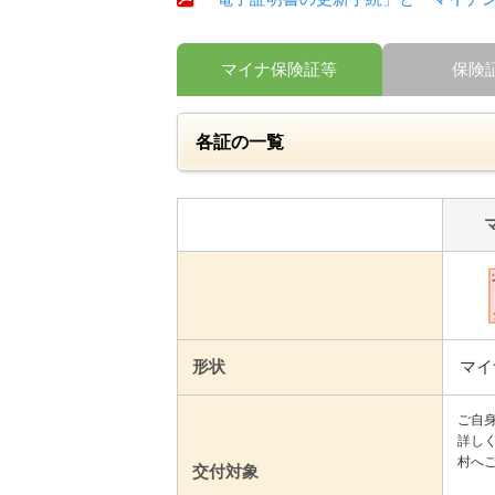
マイナ保険証等
保険
各証の一覧
形状
マイ
ご自
詳し
村へ
交付対象