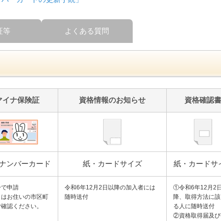
証等
よくある質問
マイナ保険証
資格情報のお知らせ
資格確認
ナンバーカード
紙・カードサイズ
紙・カードサ
身で申請
令和6年12月2日以降の加入者には
①令和6年12月2
くはお住いの市区町
随時送付
降、取得方法に該
ご確認ください。
る人に随時送付
②資格取得届及び