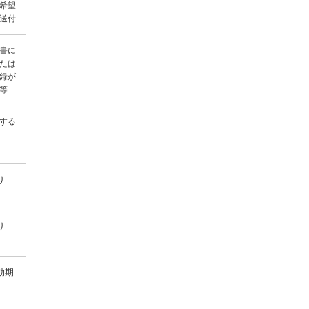
希望
送付
書に
たは
録が
等
する
り
り
効期