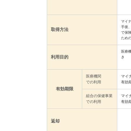
マイ
手後
取得方法
で保
ため
医療
利用目的
き
医療機関
マイ
での利用
有効
有効期限
組合の保健事業
マイ
での利用
有効
返却