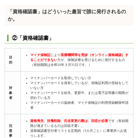
「資格確認書」はどういった趣旨で誰に発行されるの
か。
②「資格確認書」
マイナ保険証
により
医療機関等を受診（オンライン資格確認）す
目
ることができない
方が、保険診療を受けるために発行するもの
的
（有効期限は令和10年３月31日です。）
マイナンバーカードを取得していない方
マイナンバーカードを保有しているが、保険証利用の登録をして
対
いない方
象
マイナンバーカードを紛失、更新中、または電子証明書の期限が
者
切れている方
マイナンバーカードの返納者、マイナ保険証の利用登録解除申請
者
資格喪失、扶養削除、氏名変更の際は、回収が必要
です（有効期
注
限が過ぎているものは回収不要）。
意
資格確認書交付者リストを定期的（3カ月ごと）に事業所へお送
事
りします。