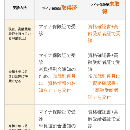
未取
マイナ保険証
取得済
受診方法
マイナ保険証
得
マイナ保険証で受
資格確認書+高
現在、高齢受給
診
齢受給者証で受
者証を持ってい
る70歳以上）
診
マイナ保険証で受
資格確認書+高
診
齢受給者証で受
※負担割合通知の
診
令和６年12月
ため、
70歳到達月
※
70歳到達月に
２日以降に70
歳になる
に「資格情報のお
「資格確認書」
知らせ」を交付
+「高齢受給者
証」を交付
マイナ保険証で受
資格確認書+高
診
齢受給者証で受
※負担割合通知の
診
令和６年12月