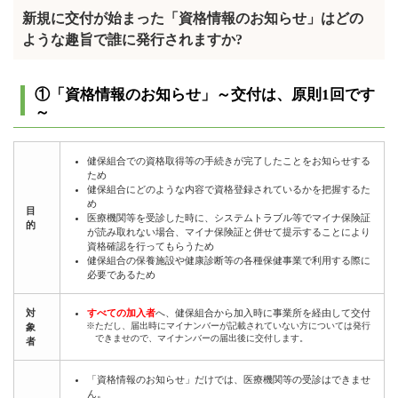
新規に交付が始まった「資格情報のお知らせ」はどの
ような趣旨で誰に発行されますか?
①「資格情報のお知らせ」～交付は、原則1回です
～
健保組合での資格取得等の手続きが完了したことをお知らせする
ため
健保組合にどのような内容で資格登録されているかを把握するた
め
目
医療機関等を受診した時に、システムトラブル等でマイナ保険証
的
が読み取れない場合、マイナ保険証と併せて提示することにより
資格確認を行ってもらうため
健保組合の保養施設や健康診断等の各種保健事業で利用する際に
必要であるため
対
すべての加入者
へ、健保組合から加入時に事業所を経由して交付
象
※ただし、届出時にマイナンバーが記載されていない方については発行
できませので、マイナンバーの届出後に交付します。
者
「資格情報のお知らせ」だけでは、医療機関等の受診はできませ
ん。