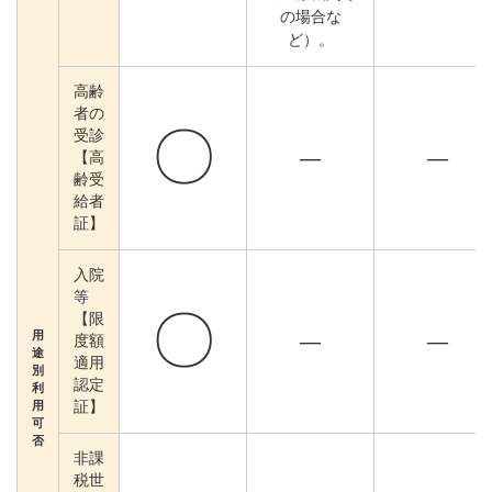
の場合な
ど）。
高齢
者の
〇
受診
―
―
【高
齢受
給者
証】
入院
等
〇
【限
用
―
―
度額
途
適用
別
認定
利
用
証】
可
否
非課
税世