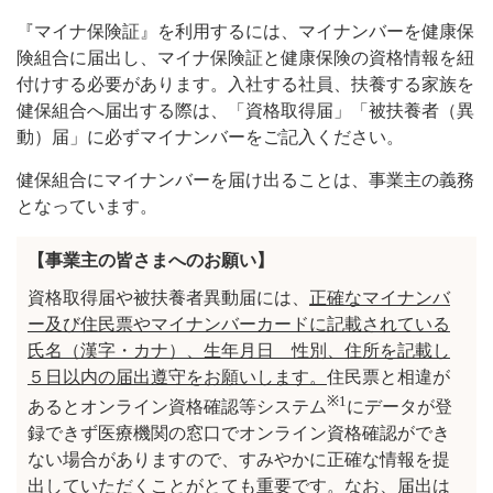
『マイナ保険証』を利用するには、マイナンバーを健康保
険組合に届出し、マイナ保険証と健康保険の資格情報を紐
付けする必要があります。入社する社員、扶養する家族を
健保組合へ届出する際は、「資格取得届」「被扶養者（異
動）届」に必ずマイナンバーをご記入ください。
健保組合にマイナンバーを届け出ることは、事業主の義務
となっています。
【事業主の皆さまへのお願い】
資格取得届や被扶養者異動届には、
正確なマイナンバ
ー及び住民票やマイナンバーカードに記載されている
氏名（漢字・カナ）、生年月日 性別、住所を記載し
５日以内の届出遵守をお願いします。
住民票と相違が
※1
あるとオンライン資格確認等システム
にデータが登
録できず医療機関の窓口でオンライン資格確認ができ
ない場合がありますので、すみやかに正確な情報を提
出していただくことがとても重要です。なお、届出は