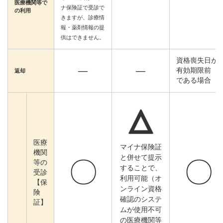
医療機関等で
ナ保険証で受診で
の利用
きますが、診療情
報・薬剤情報の提
供はできません。
資格喪失日が
―
―
有効期限前
返却
である場合
△
医療
マイナ保険証
機関
と併せて提示
〇
〇
等の
することで、
受診
利用可能（オ
【保
ンライン資格
険
確認のシステ
証】
ムが使用不可
の医療機関等