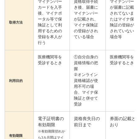
マイナンバー
資格取得手続
マイナンバー
カードを入手
き後、届書に
が届書に記載
後、マイナポ
マイナンバー
されてないま
ータル等で保
が記載され、
たはマイナ保
取得方法
険証として利
マイナ保険証
険証の登録が
用するための
の登録がされ
されていない
登録を本人が
ている場合
場合等
行う
医療機関等を
①自分自身の
医療機関等を
受診するとき
資格情報の把
受診するとき
握
②オンライン
資格確認が使
利用目的
用不可の場
合、マイナ保
険証と併せて
受診
電子証明書の
資格喪失日の
券面の記載ど
有効期限
前日まで
おり
※有効期限切れか
有効期限
ら3カ月間はマイ