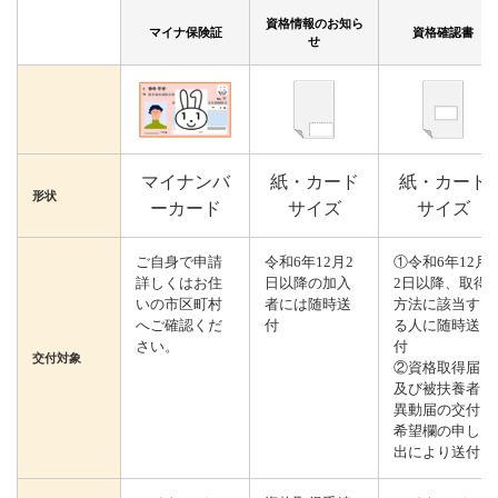
資格情報のお知ら
マイナ保険証
資格確認書
せ
マイナンバ
紙・カード
紙・カード
形状
ーカード
サイズ
サイズ
ご自身で申請
令和6年12月2
①令和6年12月
詳しくはお住
日以降の加入
2日以降、取得
いの市区町村
者には随時送
方法に該当す
へご確認くだ
付
る人に随時送
さい。
付
交付対象
②資格取得届
及び被扶養者
異動届の交付
希望欄の申し
出により送付